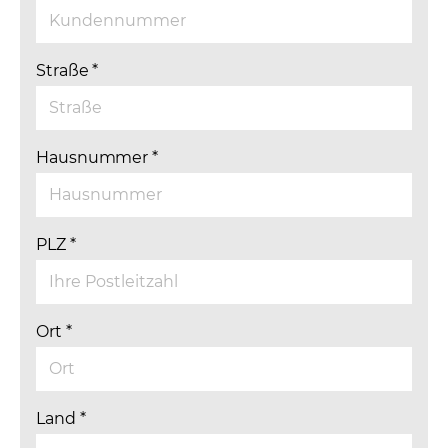
Straße
*
Hausnummer
*
PLZ
*
Ort
*
Land
*