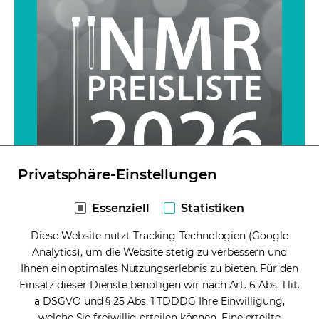
Privatsphäre-Einstellungen
Essenziell
Statistiken
NMR-Preisliste 2026 - Alle NMR-
Diese Website nutzt Tracking-Technologien (Google
Röhrchen und mehr
Analytics), um die Website stetig zu verbessern und
Ihnen ein optimales Nutzungserlebnis zu bieten. Für den
Einsatz dieser Dienste benötigen wir nach Art. 6 Abs. 1 lit.
Download
(opens in a new tab)
a DSGVO und § 25 Abs. 1 TDDDG Ihre Einwilligung,
welche Sie freiwillig erteilen können. Eine erteilte