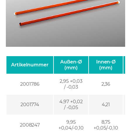
Außen-Ø
Innen-Ø
Artikelnummer
(mm)
(mm)
2,95 +0,03
2001786
2,36
/ -0,03
4,97 +0,02
2001774
4,21
/ -0,05
9,95
8,75
2008247
+0,04/-0,10
+0,05/-0,10