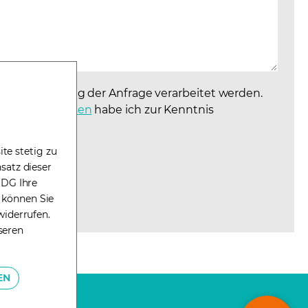
r Beantwortung der Anfrage verarbeitet werden.
schutzhinweisen
(opens in a new tab)
habe ich zur Kenntnis
te stetig zu
satz dieser
DDG Ihre
g können Sie
widerrufen.
seren
EN