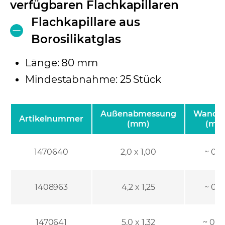
verfügbaren Flachkapillaren
Flachkapillare aus
Borosilikatglas
Länge: 80 mm
Mindestabnahme: 25 Stück
Außenabmessung
Wanddi
Artikelnummer
(mm)
(mm
1470640
2,0 x 1,00
~ 0,1
1408963
4,2 x 1,25
~ 0,1
1470641
5,0 x 1,32
~ 0,2