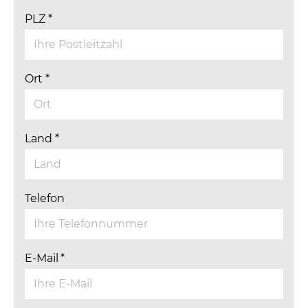
PLZ
*
Ort
*
Land
*
Telefon
E-Mail
*