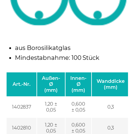
aus Borosilikatglas
Mindestabnahme: 100 Stück
Außen-
Innen-
Wanddicke
Art.-Nr.
Ø
Ø
(mm)
(mm)
(mm)
1,20 ±
0,600
1402837
0,3
0,05
± 0,05
1,20 ±
0,600
1402810
0,3
0,05
± 0,05