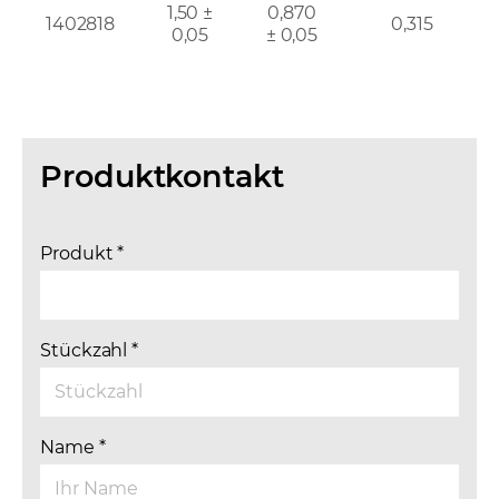
1,50 ±
0,870
1402818
0,315
0,05
± 0,05
Produktkontakt
Produkt
*
Stückzahl
*
Name
*