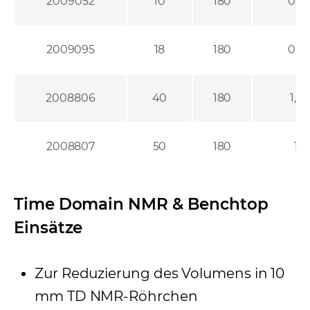
2009052
10
180
0,6
2009095
18
180
0,6
2008806
40
180
1,2
2008807
50
180
1
Time Domain NMR & Benchtop
Einsätze
Zur Reduzierung des Volumens in 10
mm TD NMR-Röhrchen