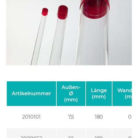
Außen-
Länge
Wanddi
Artikelnummer
Ø
(mm)
(mm
(mm)
2010101
7,5
180
0,6