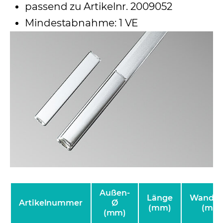
passend zu Artikelnr. 2009052
Mindestabnahme: 1 VE
Außen-
Länge
Wanddi
Artikelnummer
Ø
(mm)
(mm
(mm)