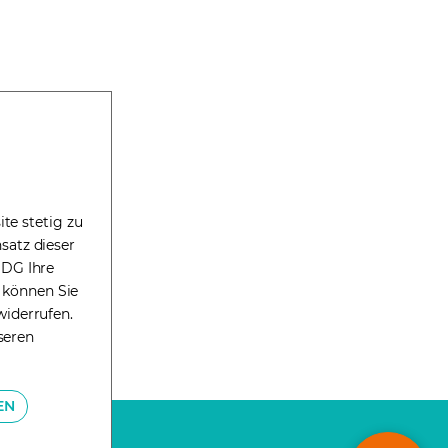
te stetig zu
satz dieser
DDG Ihre
g können Sie
widerrufen.
seren
EN