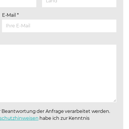
E-Mail
*
r Beantwortung der Anfrage verarbeitet werden.
schutzhinweisen
(opens in a new tab)
habe ich zur Kenntnis