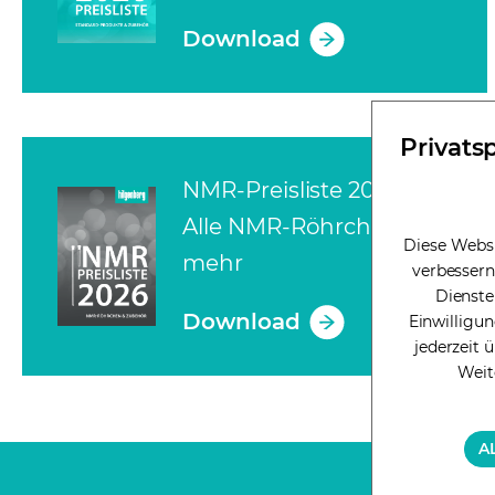
Download
(opens in a new tab)
Privats
NMR-Preisliste 2026 -
Alle NMR-Röhrchen und
Diese Websi
mehr
verbessern
Dienste
Download
Einwilligun
(opens in a new tab)
jederzeit 
Weit
A