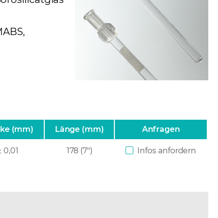
MABS,
ke (mm)
Länge (mm)
Anfragen
± 0,01
178 (7")
Infos anfordern