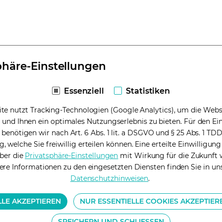
phäre-Einstellungen
Essenziell
Statistiken
te nutzt Tracking-Technologien (Google Analytics), um die Websi
 und Ihnen ein optimales Nutzungserlebnis zu bieten. Für den Ein
 benötigen wir nach Art. 6 Abs. 1 lit. a DSGVO und § 25 Abs. 1 TD
g, welche Sie freiwillig erteilen können. Eine erteilte Einwilligun
über die
Privatsphäre-Einstellungen
(opens in a new tab)
mit Wirkung für die Zukunft 
ere Informationen zu den eingesetzten Diensten finden Sie in un
Datenschutzhinweisen
(opens in a new tab)
.
LLE AKZEPTIEREN
NUR ESSENTIELLE COOKIES AKZEPTIER
SPEICHERN UND SCHLIESSEN