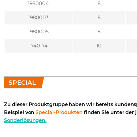
1980004
8
1980003
8
1980005
8
1740174
10
SPECIAL
Zu dieser Produktgruppe haben wir bereits kundensp
Beispiel von
Special-Produkten
finden Sie unter der 
Sonderlösungen.
(opens in a new tab)