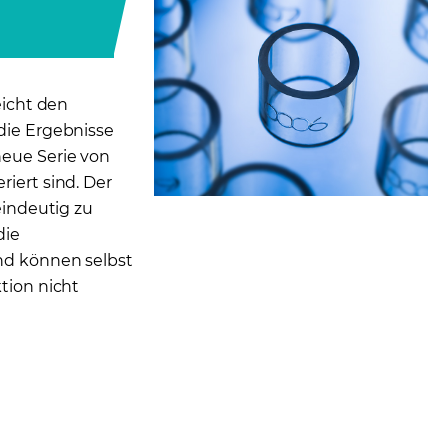
eicht den
die Ergebnisse
neue Serie von
iert sind. Der
eindeutig zu
die
nd können selbst
tion nicht