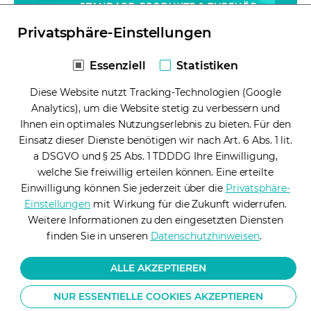
Privatsphäre-Einstellungen
Preisliste 2026 - Alle
Essenziell
Statistiken
Standardprodukte
Diese Website nutzt Tracking-Technologien (Google
zusammengefasst
Analytics), um die Website stetig zu verbessern und
Ihnen ein optimales Nutzungserlebnis zu bieten. Für den
Einsatz dieser Dienste benötigen wir nach Art. 6 Abs. 1 lit.
Download
(opens in a new tab)
a DSGVO und § 25 Abs. 1 TDDDG Ihre Einwilligung,
welche Sie freiwillig erteilen können. Eine erteilte
Einwilligung können Sie jederzeit über die
Privatsphäre-
Einstellungen
(opens in a new tab)
mit Wirkung für die Zukunft widerrufen.
Weitere Informationen zu den eingesetzten Diensten
Kontakt
finden Sie in unseren
Datenschutzhinweisen
(opens in 
.
Datenschutzhinweise
ALLE AKZEPTIEREN
Impressum
NUR ESSENTIELLE COOKIES AKZEPTIEREN